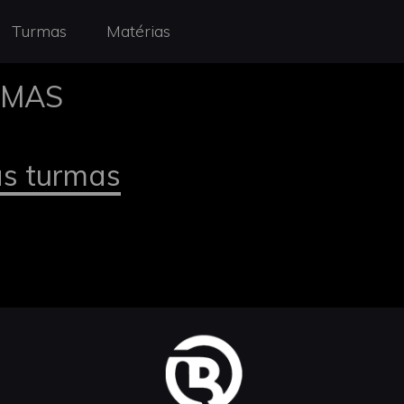
Turmas
Matérias
RMAS
as turmas