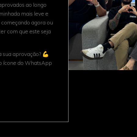
aprovados ao longo
minhada mais leve e
tá começando agora ou
azer com que este seja
à sua aprovação? 💪
 no ícone do WhatsApp